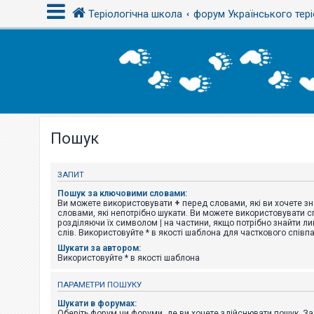
Теріологічна школа
форум Українського тері
В
х
і
д
Пошук
Р
е
є
с
ЗАПИТ
т
р
Пошук за ключовими словами:
а
Ви можете використовувати
+
перед словами, які ви хочете зн
ц
словами, які непотрібно шукати. Ви можете використовувати сп
і
розділяючи їх символом
|
на частини, якщо потрібно знайти ли
я
слів. Використовуйте * в якості шаблона для часткового співп
Шукати за автором:
Використовуйте * в якості шаблона
Т
е
ПАРАМЕТРИ ПОШУКУ
м
и
Шукати в форумах:
б
Оберіть форум чи форуми, де ви хочете здійснювати пошук. З