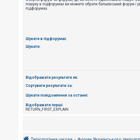
е
пошуку в підфорумах ви можете обрати батьківський форум і у
з
підфорумах.
в
і
д
п
о
в
і
Шукати в підфорумах:
д
е
Шукати:
й
А
к
т
Відображати результати як:
и
в
Сортувати результати за:
н
і
Шукати повідомлення за останні:
т
е
м
Відображати перші:
и
RETURN_FIRST_EXPLAIN
П
о
ш
Теріологічна школа
форум Українського теріоло
у