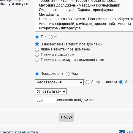
вімкнути пошук в
Так
Ні
В назвах тем і в тексті повідомлень
Лише в текстах повідомлень
Тільки в назвах тем
Тільки в першому повідомленні теми
Повідомлень
Тем
За зростанням
За с
символів повідомлень
гічного товариства
Зв'