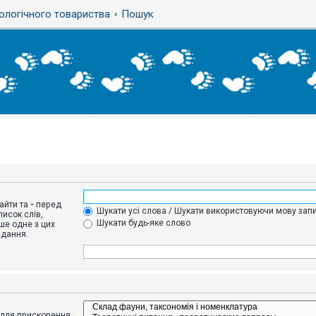
ологічного товариства
Пошук
айти та
-
перед
Шукати усі слова / Шукати використовуючи мову запи
исок слів,
Шукати будь-яке слово
ше одне з цих
адання.
адля прискорення