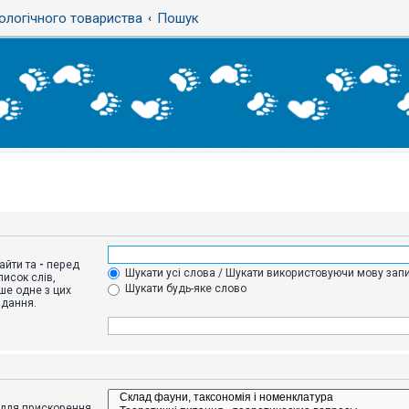
ологічного товариства
Пошук
айти та
-
перед
Шукати усі слова / Шукати використовуючи мову запи
исок слів,
Шукати будь-яке слово
ше одне з цих
адання.
адля прискорення