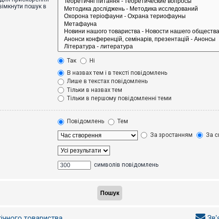
вімкнути пошук в
Так
Ні
В назвах тем і в тексті повідомлень
Лише в текстах повідомлень
Тільки в назвах тем
Тільки в першому повідомленні теми
Повідомлень
Тем
За зростанням
За с
символів повідомлень
гічного товариства
Зв'