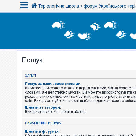
Теріологічна школа
форум Українського тері
В
х
і
д
Пошук
Р
е
є
с
ЗАПИТ
т
р
Пошук за ключовими словами:
а
Ви можете використовувати
+
перед словами, які ви хочете зн
ц
словами, які непотрібно шукати. Ви можете використовувати сп
і
розділяючи їх символом
|
на частини, якщо потрібно знайти ли
я
слів. Використовуйте * в якості шаблона для часткового співп
Шукати за автором:
Використовуйте * в якості шаблона
Т
е
ПАРАМЕТРИ ПОШУКУ
м
и
Шукати в форумах:
б
Оберіть форум чи форуми, де ви хочете здійснювати пошук. З