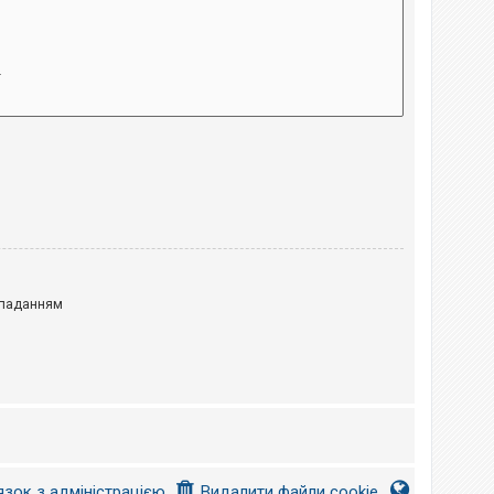
паданням
язок з адміністрацією
Видалити файли cookie