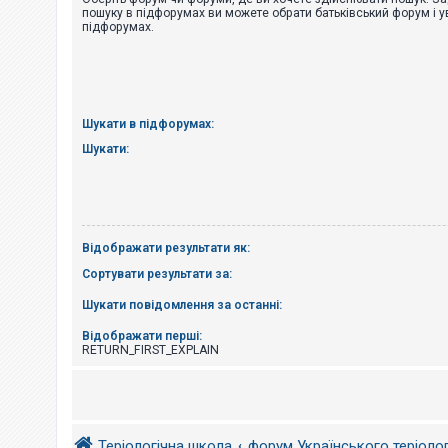
е
пошуку в підфорумах ви можете обрати батьківський форум і у
з
підфорумах.
в
і
д
п
о
в
і
Шукати в підфорумах:
д
е
Шукати:
й
А
к
т
Відображати результати як:
и
в
Сортувати результати за:
н
і
Шукати повідомлення за останні:
т
е
м
Відображати перші:
и
RETURN_FIRST_EXPLAIN
П
о
ш
Теріологічна школа
форум Українського теріоло
у