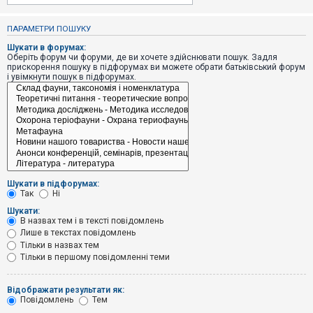
е
з
в
ПАРАМЕТРИ ПОШУКУ
і
д
Шукати в форумах:
п
Оберіть форум чи форуми, де ви хочете здійснювати пошук. Задля
о
прискорення пошуку в підфорумах ви можете обрати батьківський форум
в
і увімкнути пошук в підфорумах.
і
д
е
й
А
к
т
и
Шукати в підфорумах:
в
Так
Ні
н
і
Шукати:
т
В назвах тем і в тексті повідомлень
е
Лише в текстах повідомлень
м
и
Тільки в назвах тем
Тільки в першому повідомленні теми
П
Відображати результати як:
о
Повідомлень
Тем
ш
у