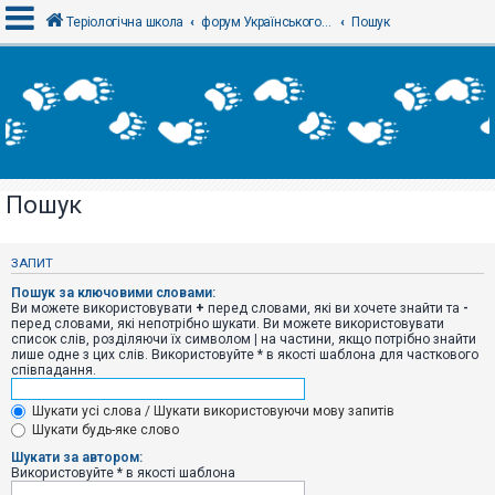
Теріологічна школа
форум Українського теріологічного товариства
Пошук
В
х
і
д
Пошук
Р
е
є
ЗАПИТ
с
т
Пошук за ключовими словами:
р
Ви можете використовувати
+
перед словами, які ви хочете знайти та
-
а
перед словами, які непотрібно шукати. Ви можете використовувати
ц
список слів, розділяючи їх символом
|
на частини, якщо потрібно знайти
і
лише одне з цих слів. Використовуйте * в якості шаблона для часткового
я
співпадання.
Шукати усі слова / Шукати використовуючи мову запитів
Т
Шукати будь-яке слово
е
м
Шукати за автором:
и
Використовуйте * в якості шаблона
б