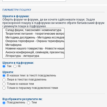
е
з
в
ПАРАМЕТРИ ПОШУКУ
і
д
Шукати в форумах:
п
Оберіть форум чи форуми, де ви хочете здійснювати пошук. Задля
о
прискорення пошуку в підфорумах ви можете обрати батьківський форум
в
і увімкнути пошук в підфорумах.
і
д
е
й
А
к
т
и
Шукати в підфорумах:
в
Так
Ні
н
і
Шукати:
т
В назвах тем і в тексті повідомлень
е
Лише в текстах повідомлень
м
и
Тільки в назвах тем
Тільки в першому повідомленні теми
П
Відображати результати як:
о
Повідомлень
Тем
ш
у