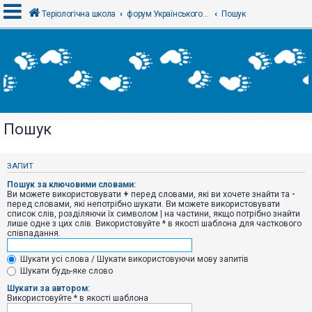
Теріологічна школа
форум Українського теріологічного товариства
Пошук
В
х
і
д
Пошук
Р
е
є
ЗАПИТ
с
т
Пошук за ключовими словами:
р
Ви можете використовувати
+
перед словами, які ви хочете знайти та
-
а
перед словами, які непотрібно шукати. Ви можете використовувати
ц
список слів, розділяючи їх символом
|
на частини, якщо потрібно знайти
і
лише одне з цих слів. Використовуйте * в якості шаблона для часткового
я
співпадання.
Шукати усі слова / Шукати використовуючи мову запитів
Т
Шукати будь-яке слово
е
м
Шукати за автором:
и
Використовуйте * в якості шаблона
б