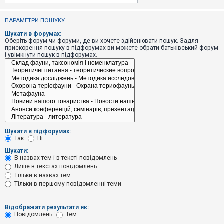
е
з
в
ПАРАМЕТРИ ПОШУКУ
і
д
Шукати в форумах:
п
Оберіть форум чи форуми, де ви хочете здійснювати пошук. Задля
о
прискорення пошуку в підфорумах ви можете обрати батьківський форум
в
і увімкнути пошук в підфорумах.
і
д
е
й
А
к
т
и
Шукати в підфорумах:
в
Так
Ні
н
і
Шукати:
т
В назвах тем і в тексті повідомлень
е
Лише в текстах повідомлень
м
и
Тільки в назвах тем
Тільки в першому повідомленні теми
П
Відображати результати як:
о
Повідомлень
Тем
ш
у