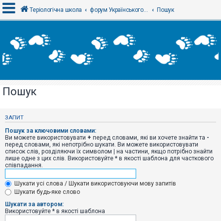
Теріологічна школа
форум Українського теріологічного товариства
Пошук
В
х
і
д
Пошук
Р
е
є
ЗАПИТ
с
т
Пошук за ключовими словами:
р
Ви можете використовувати
+
перед словами, які ви хочете знайти та
-
а
перед словами, які непотрібно шукати. Ви можете використовувати
ц
список слів, розділяючи їх символом
|
на частини, якщо потрібно знайти
і
лише одне з цих слів. Використовуйте * в якості шаблона для часткового
я
співпадання.
Шукати усі слова / Шукати використовуючи мову запитів
Т
Шукати будь-яке слово
е
м
Шукати за автором:
и
Використовуйте * в якості шаблона
б