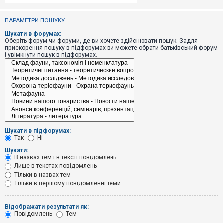
е
з
в
ПАРАМЕТРИ ПОШУКУ
і
д
Шукати в форумах:
п
Оберіть форум чи форуми, де ви хочете здійснювати пошук. Задля
о
прискорення пошуку в підфорумах ви можете обрати батьківський форум
в
і увімкнути пошук в підфорумах.
і
д
е
й
А
к
т
и
Шукати в підфорумах:
в
Так
Ні
н
і
Шукати:
т
В назвах тем і в тексті повідомлень
е
Лише в текстах повідомлень
м
и
Тільки в назвах тем
Тільки в першому повідомленні теми
П
Відображати результати як:
о
Повідомлень
Тем
ш
у