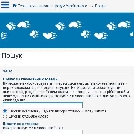
Теріологічна школа
форум Українського теріологічного товариства
Пошук
В
х
і
д
Пошук
Р
е
є
ЗАПИТ
с
т
Пошук за ключовими словами:
р
Ви можете використовувати
+
перед словами, які ви хочете знайти та
-
а
перед словами, які непотрібно шукати. Ви можете використовувати
ц
список слів, розділяючи їх символом
|
на частини, якщо потрібно знайти
і
лише одне з цих слів. Використовуйте * в якості шаблона для часткового
я
співпадання.
Шукати усі слова / Шукати використовуючи мову запитів
Т
Шукати будь-яке слово
е
м
Шукати за автором:
и
Використовуйте * в якості шаблона
б