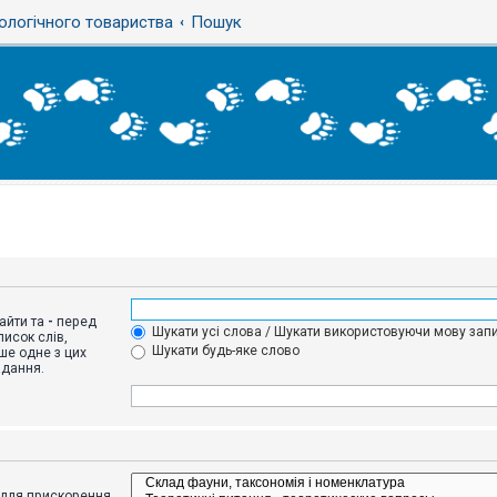
ологічного товариства
Пошук
айти та
-
перед
Шукати усі слова / Шукати використовуючи мову запи
исок слів,
Шукати будь-яке слово
ше одне з цих
адання.
адля прискорення