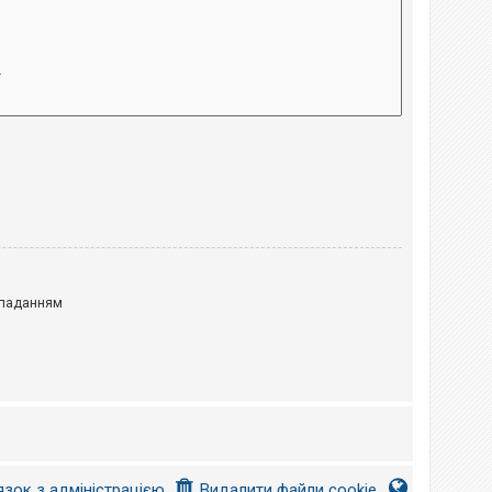
паданням
язок з адміністрацією
Видалити файли cookie