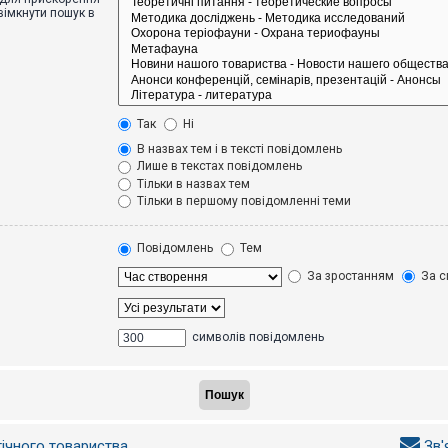
вімкнути пошук в
Так
Ні
В назвах тем і в тексті повідомлень
Лише в текстах повідомлень
Тільки в назвах тем
Тільки в першому повідомленні теми
Повідомлень
Тем
За зростанням
За с
символів повідомлень
гічного товариства
Зв'