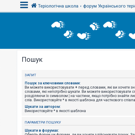
Теріологічна школа
форум Українського тері
В
х
і
д
Пошук
Р
е
є
с
ЗАПИТ
т
р
Пошук за ключовими словами:
а
Ви можете використовувати
+
перед словами, які ви хочете зн
ц
словами, які непотрібно шукати. Ви можете використовувати сп
і
розділяючи їх символом
|
на частини, якщо потрібно знайти ли
я
слів. Використовуйте * в якості шаблона для часткового співп
Шукати за автором:
Використовуйте * в якості шаблона
Т
е
ПАРАМЕТРИ ПОШУКУ
м
и
Шукати в форумах:
б
Оберіть форум чи форуми, де ви хочете здійснювати пошук. З