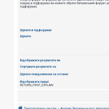
е
пошуку в підфорумах ви можете обрати батьківський форум і у
з
підфорумах.
в
і
д
п
о
в
і
Шукати в підфорумах:
д
е
Шукати:
й
А
к
т
Відображати результати як:
и
в
Сортувати результати за:
н
і
Шукати повідомлення за останні:
т
е
м
Відображати перші:
и
RETURN_FIRST_EXPLAIN
П
о
ш
Теріологічна школа
форум Українського теріоло
у