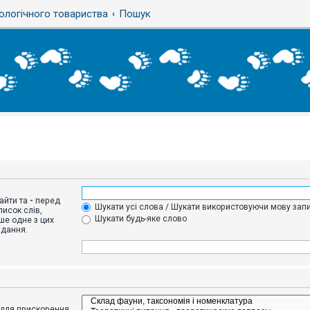
ологічного товариства
Пошук
айти та
-
перед
Шукати усі слова / Шукати використовуючи мову запи
исок слів,
Шукати будь-яке слово
ше одне з цих
адання.
адля прискорення