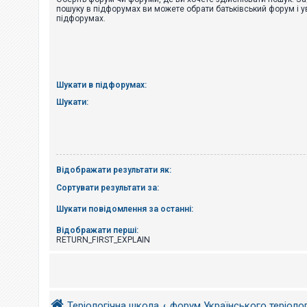
е
пошуку в підфорумах ви можете обрати батьківський форум і у
з
підфорумах.
в
і
д
п
о
в
і
Шукати в підфорумах:
д
е
Шукати:
й
А
к
т
Відображати результати як:
и
в
Сортувати результати за:
н
і
Шукати повідомлення за останні:
т
е
м
Відображати перші:
и
RETURN_FIRST_EXPLAIN
П
о
ш
Теріологічна школа
форум Українського теріоло
у