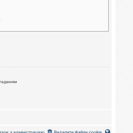
паданням
язок з адміністрацією
Видалити файли cookie