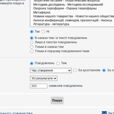
вімкнути пошук в
Так
Ні
В назвах тем і в тексті повідомлень
Лише в текстах повідомлень
Тільки в назвах тем
Тільки в першому повідомленні теми
Повідомлень
Тем
За зростанням
За с
символів повідомлень
гічного товариства
Зв'