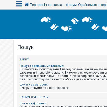
Теріологічна школа
форум Українського тері
В
х
і
д
Пошук
Р
е
є
с
ЗАПИТ
т
р
Пошук за ключовими словами:
а
Ви можете використовувати
+
перед словами, які ви хочете зн
ц
словами, які непотрібно шукати. Ви можете використовувати сп
і
розділяючи їх символом
|
на частини, якщо потрібно знайти ли
я
слів. Використовуйте * в якості шаблона для часткового співп
Шукати за автором:
Використовуйте * в якості шаблона
Т
е
ПАРАМЕТРИ ПОШУКУ
м
и
Шукати в форумах:
б
Оберіть форум чи форуми, де ви хочете здійснювати пошук. З