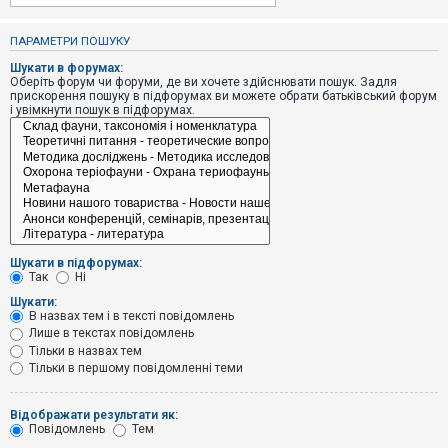
е
з
в
ПАРАМЕТРИ ПОШУКУ
і
д
Шукати в форумах:
п
Оберіть форум чи форуми, де ви хочете здійснювати пошук. Задля
о
прискорення пошуку в підфорумах ви можете обрати батьківський форум
в
і увімкнути пошук в підфорумах.
і
д
е
й
А
к
т
и
Шукати в підфорумах:
в
Так
Ні
н
і
Шукати:
т
В назвах тем і в тексті повідомлень
е
Лише в текстах повідомлень
м
и
Тільки в назвах тем
Тільки в першому повідомленні теми
П
Відображати результати як:
о
Повідомлень
Тем
ш
у