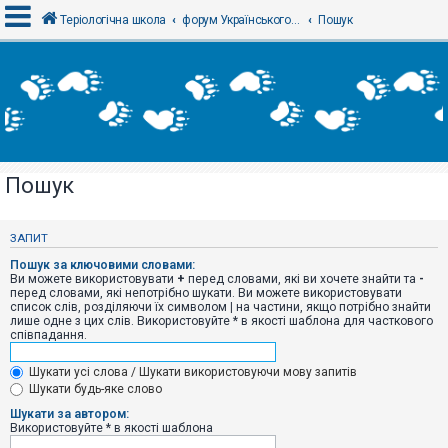
Теріологічна школа
форум Українського теріологічного товариства
Пошук
В
х
і
д
Пошук
Р
е
є
ЗАПИТ
с
т
Пошук за ключовими словами:
р
Ви можете використовувати
+
перед словами, які ви хочете знайти та
-
а
перед словами, які непотрібно шукати. Ви можете використовувати
ц
список слів, розділяючи їх символом
|
на частини, якщо потрібно знайти
і
лише одне з цих слів. Використовуйте * в якості шаблона для часткового
я
співпадання.
Шукати усі слова / Шукати використовуючи мову запитів
Т
Шукати будь-яке слово
е
м
Шукати за автором:
и
Використовуйте * в якості шаблона
б