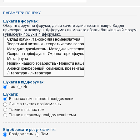
е
з
в
ПАРАМЕТРИ ПОШУКУ
і
д
Шукати в форумах:
п
Оберіть форум чи форуми, де ви хочете здійснювати пошук. Задля
о
прискорення пошуку в підфорумах ви можете обрати батьківський форум
в
і увімкнути пошук в підфорумах.
і
д
е
й
А
к
т
и
Шукати в підфорумах:
в
Так
Ні
н
і
Шукати:
т
В назвах тем і в тексті повідомлень
е
Лише в текстах повідомлень
м
и
Тільки в назвах тем
Тільки в першому повідомленні теми
П
Відображати результати як:
о
Повідомлень
Тем
ш
у