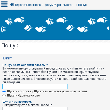
Теріологічна школа
форум Українського теріологічного товариства
Пошук
В
х
і
д
Пошук
Р
е
є
ЗАПИТ
с
т
Пошук за ключовими словами:
р
Ви можете використовувати
+
перед словами, які ви хочете знайти та
-
а
перед словами, які непотрібно шукати. Ви можете використовувати
ц
список слів, розділяючи їх символом
|
на частини, якщо потрібно знайти
і
лише одне з цих слів. Використовуйте * в якості шаблона для часткового
я
співпадання.
Шукати усі слова / Шукати використовуючи мову запитів
Т
Шукати будь-яке слово
е
м
Шукати за автором:
и
Використовуйте * в якості шаблона
б