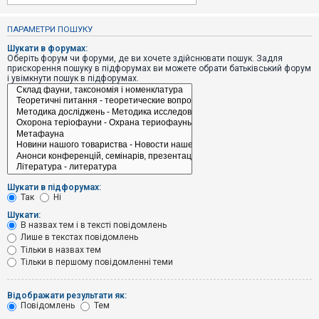
е
з
в
ПАРАМЕТРИ ПОШУКУ
і
д
Шукати в форумах:
п
Оберіть форум чи форуми, де ви хочете здійснювати пошук. Задля
о
прискорення пошуку в підфорумах ви можете обрати батьківський форум
в
і увімкнути пошук в підфорумах.
і
д
е
й
А
к
т
и
Шукати в підфорумах:
в
Так
Ні
н
і
Шукати:
т
В назвах тем і в тексті повідомлень
е
Лише в текстах повідомлень
м
и
Тільки в назвах тем
Тільки в першому повідомленні теми
П
Відображати результати як:
о
Повідомлень
Тем
ш
у