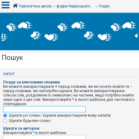
Теріологічна школа
форум Українського теріологічного товариства
Пошук
В
х
і
д
Пошук
Р
е
є
ЗАПИТ
с
т
Пошук за ключовими словами:
р
Ви можете використовувати
+
перед словами, які ви хочете знайти та
-
а
перед словами, які непотрібно шукати. Ви можете використовувати
ц
список слів, розділяючи їх символом
|
на частини, якщо потрібно знайти
і
лише одне з цих слів. Використовуйте * в якості шаблона для часткового
я
співпадання.
Шукати усі слова / Шукати використовуючи мову запитів
Т
Шукати будь-яке слово
е
м
Шукати за автором:
и
Використовуйте * в якості шаблона
б