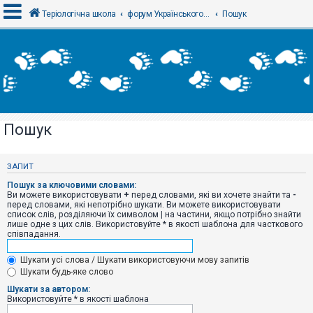
Теріологічна школа
форум Українського теріологічного товариства
Пошук
В
х
і
д
Пошук
Р
е
є
ЗАПИТ
с
т
Пошук за ключовими словами:
р
Ви можете використовувати
+
перед словами, які ви хочете знайти та
-
а
перед словами, які непотрібно шукати. Ви можете використовувати
ц
список слів, розділяючи їх символом
|
на частини, якщо потрібно знайти
і
лише одне з цих слів. Використовуйте * в якості шаблона для часткового
я
співпадання.
Шукати усі слова / Шукати використовуючи мову запитів
Т
Шукати будь-яке слово
е
м
Шукати за автором:
и
Використовуйте * в якості шаблона
б