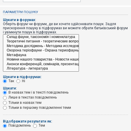
е
з
в
ПАРАМЕТРИ ПОШУКУ
і
д
Шукати в форумах:
п
Оберіть форум чи форуми, де ви хочете здійснювати пошук. Задля
о
прискорення пошуку в підфорумах ви можете обрати батьківський форум
в
і увімкнути пошук в підфорумах.
і
д
е
й
А
к
т
и
Шукати в підфорумах:
в
Так
Ні
н
і
Шукати:
т
В назвах тем і в тексті повідомлень
е
Лише в текстах повідомлень
м
и
Тільки в назвах тем
Тільки в першому повідомленні теми
П
Відображати результати як:
о
Повідомлень
Тем
ш
у