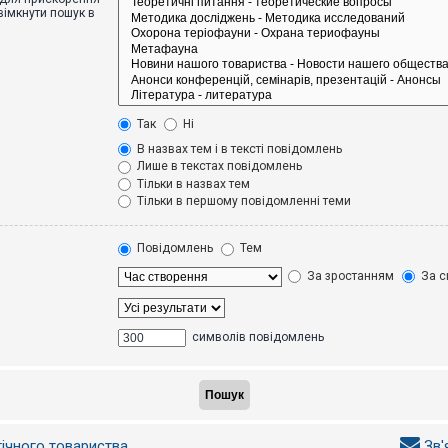
вімкнути пошук в
Так
Ні
В назвах тем і в тексті повідомлень
Лише в текстах повідомлень
Тільки в назвах тем
Тільки в першому повідомленні теми
Повідомлень
Тем
За зростанням
За с
символів повідомлень
гічного товариства
Зв'