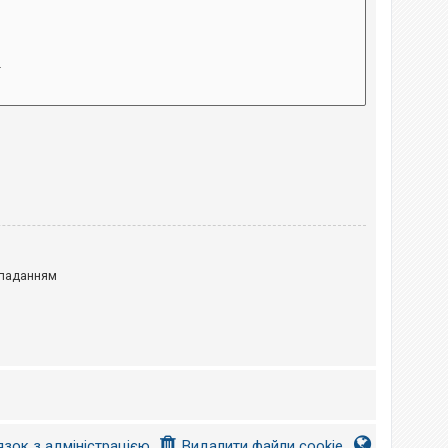
паданням
язок з адміністрацією
Видалити файли cookie