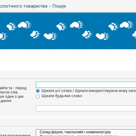
ологічного товариства
Пошук
айти та
-
перед
Шукати усі слова / Шукати використовуючи мову запи
исок слів,
Шукати будь-яке слово
ше одне з цих
адання.
адля прискорення