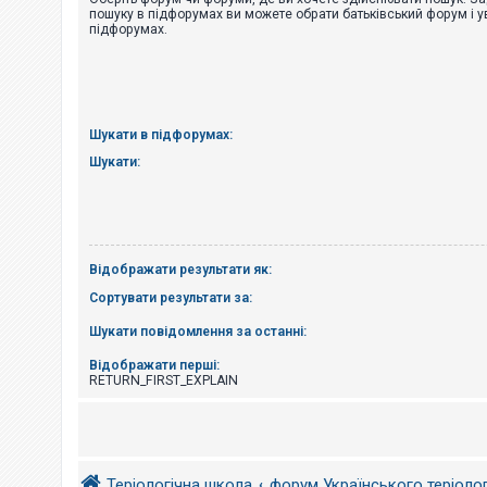
е
пошуку в підфорумах ви можете обрати батьківський форум і у
з
підфорумах.
в
і
д
п
о
в
і
Шукати в підфорумах:
д
е
Шукати:
й
А
к
т
Відображати результати як:
и
в
Сортувати результати за:
н
і
Шукати повідомлення за останні:
т
е
м
Відображати перші:
и
RETURN_FIRST_EXPLAIN
П
о
ш
Теріологічна школа
форум Українського теріоло
у