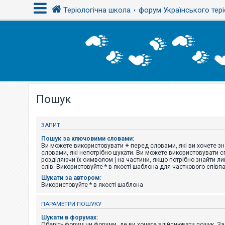
Теріологічна школа
форум Українського тері
В
х
і
д
Пошук
Р
е
є
с
ЗАПИТ
т
р
Пошук за ключовими словами:
а
Ви можете використовувати
+
перед словами, які ви хочете зн
ц
словами, які непотрібно шукати. Ви можете використовувати сп
і
розділяючи їх символом
|
на частини, якщо потрібно знайти ли
я
слів. Використовуйте * в якості шаблона для часткового співп
Шукати за автором:
Використовуйте * в якості шаблона
Т
е
ПАРАМЕТРИ ПОШУКУ
м
и
Шукати в форумах:
б
Оберіть форум чи форуми, де ви хочете здійснювати пошук. З