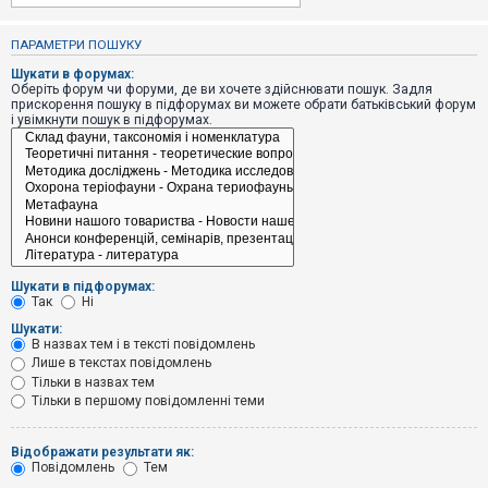
е
з
в
ПАРАМЕТРИ ПОШУКУ
і
д
Шукати в форумах:
п
Оберіть форум чи форуми, де ви хочете здійснювати пошук. Задля
о
прискорення пошуку в підфорумах ви можете обрати батьківський форум
в
і увімкнути пошук в підфорумах.
і
д
е
й
А
к
т
и
Шукати в підфорумах:
в
Так
Ні
н
і
Шукати:
т
В назвах тем і в тексті повідомлень
е
Лише в текстах повідомлень
м
и
Тільки в назвах тем
Тільки в першому повідомленні теми
П
Відображати результати як:
о
Повідомлень
Тем
ш
у