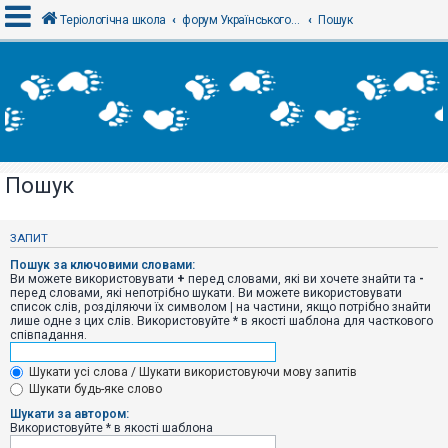
Теріологічна школа
форум Українського теріологічного товариства
Пошук
В
х
і
д
Пошук
Р
е
є
ЗАПИТ
с
т
Пошук за ключовими словами:
р
Ви можете використовувати
+
перед словами, які ви хочете знайти та
-
а
перед словами, які непотрібно шукати. Ви можете використовувати
ц
список слів, розділяючи їх символом
|
на частини, якщо потрібно знайти
і
лише одне з цих слів. Використовуйте * в якості шаблона для часткового
я
співпадання.
Шукати усі слова / Шукати використовуючи мову запитів
Т
Шукати будь-яке слово
е
м
Шукати за автором:
и
Використовуйте * в якості шаблона
б