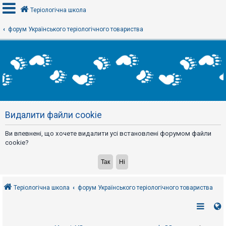
Теріологічна школа
форум Українського теріологічного товариства
В
х
і
д
Р
е
Видалити файли cookie
є
с
т
Ви впевнені, що хочете видалити усі встановлені форумом файли
р
а
cookie?
ц
і
я
Теріологічна школа
форум Українського теріологічного товариства
Т
е
м
и
б