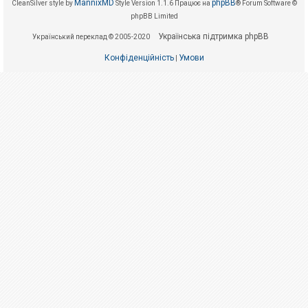
е
MannixMD
phpBB
CleanSilver style by
Style Version 1.1.6
Працює на
® Forum Software ©
з
phpBB Limited
в
і
Українська підтримка phpBB
Український переклад © 2005-2020
д
п
Конфіденційність
Умови
о
|
в
і
д
е
й
А
к
т
и
в
н
і
т
е
м
и
П
о
ш
у