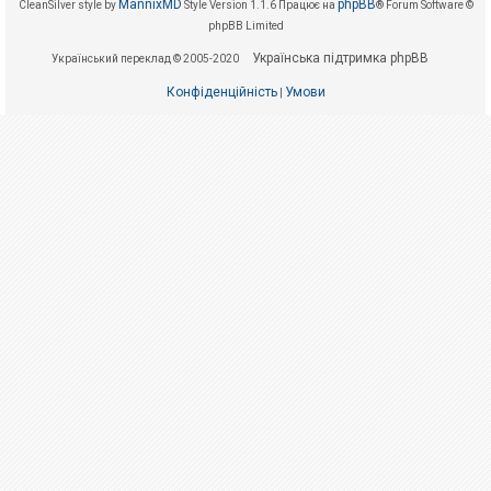
е
MannixMD
phpBB
CleanSilver style by
Style Version 1.1.6
Працює на
® Forum Software ©
з
phpBB Limited
в
і
Українська підтримка phpBB
Український переклад © 2005-2020
д
п
Конфіденційність
Умови
о
|
в
і
д
е
й
А
к
т
и
в
н
і
т
е
м
и
П
о
ш
у