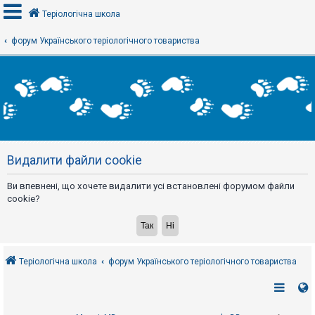
Теріологічна школа
форум Українського теріологічного товариства
В
х
і
д
Р
е
Видалити файли cookie
є
с
т
Ви впевнені, що хочете видалити усі встановлені форумом файли
р
а
cookie?
ц
і
я
Теріологічна школа
форум Українського теріологічного товариства
Т
е
м
и
б