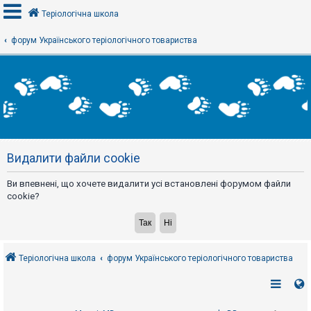
Теріологічна школа
форум Українського теріологічного товариства
В
х
і
д
Р
е
Видалити файли cookie
є
с
т
Ви впевнені, що хочете видалити усі встановлені форумом файли
р
а
cookie?
ц
і
я
Теріологічна школа
форум Українського теріологічного товариства
Т
е
м
и
б