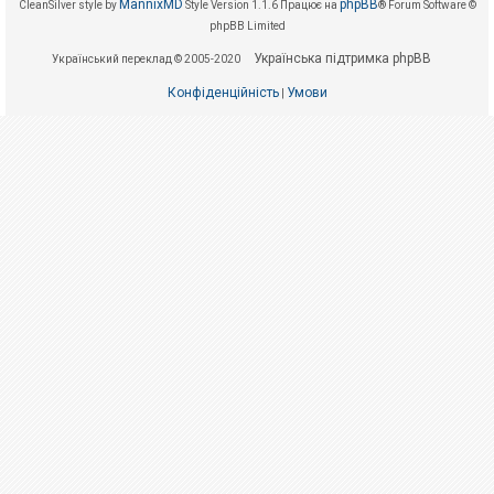
е
MannixMD
phpBB
CleanSilver style by
Style Version 1.1.6
Працює на
® Forum Software ©
з
phpBB Limited
в
і
Українська підтримка phpBB
Український переклад © 2005-2020
д
п
Конфіденційність
Умови
о
|
в
і
д
е
й
А
к
т
и
в
н
і
т
е
м
и
П
о
ш
у