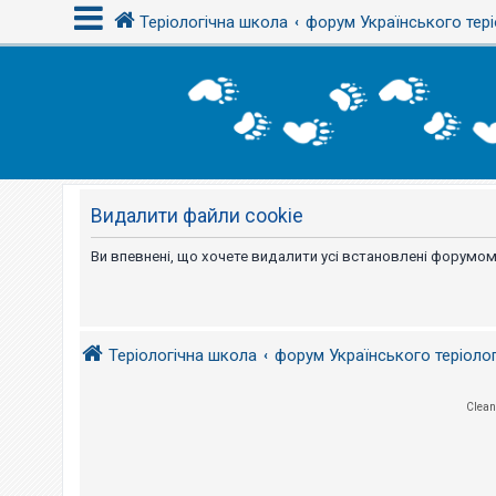
Теріологічна школа
форум Українського тері
В
х
і
д
Видалити файли cookie
Р
е
є
Ви впевнені, що хочете видалити усі встановлені форумом
с
т
р
а
ц
і
Теріологічна школа
форум Українського теріоло
я
Clean
Т
е
м
и
б