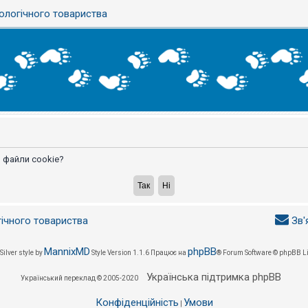
ологічного товариства
 файли cookie?
гічного товариства
Зв'
MannixMD
phpBB
Silver style by
Style Version 1.1.6
Працює на
® Forum Software © phpBB L
Українська підтримка phpBB
Український переклад © 2005-2020
Конфіденційність
Умови
|