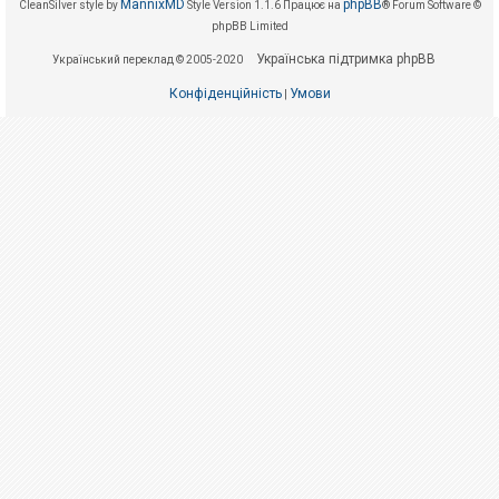
е
MannixMD
phpBB
CleanSilver style by
Style Version 1.1.6
Працює на
® Forum Software ©
з
phpBB Limited
в
і
Українська підтримка phpBB
Український переклад © 2005-2020
д
п
Конфіденційність
Умови
о
|
в
і
д
е
й
А
к
т
и
в
н
і
т
е
м
и
П
о
ш
у