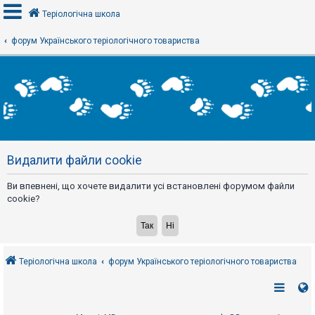
Теріологічна школа
форум Українського теріологічного товариства
В
х
і
д
Р
е
Видалити файли cookie
є
с
т
Ви впевнені, що хочете видалити усі встановлені форумом файли
р
а
cookie?
ц
і
я
Теріологічна школа
форум Українського теріологічного товариства
Т
е
м
и
б