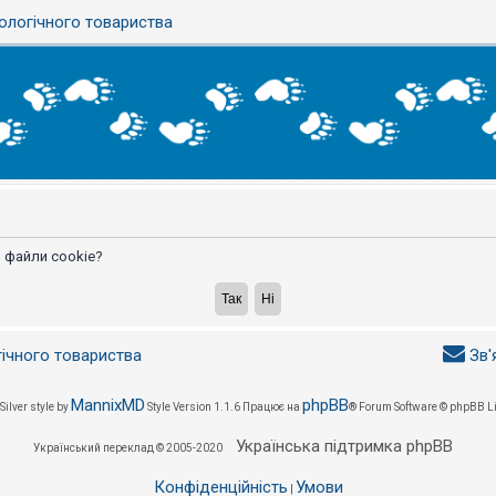
ологічного товариства
 файли cookie?
гічного товариства
Зв'
MannixMD
phpBB
Silver style by
Style Version 1.1.6
Працює на
® Forum Software © phpBB L
Українська підтримка phpBB
Український переклад © 2005-2020
Конфіденційність
Умови
|