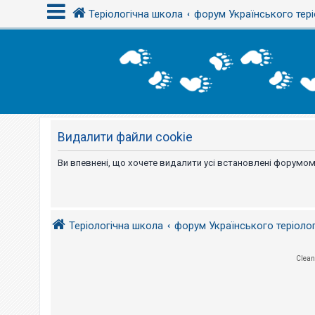
Теріологічна школа
форум Українського тері
В
х
і
д
Видалити файли cookie
Р
е
є
Ви впевнені, що хочете видалити усі встановлені форумом
с
т
р
а
ц
і
Теріологічна школа
форум Українського теріоло
я
Clean
Т
е
м
и
б