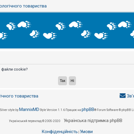
ологічного товариства
 файли cookie?
гічного товариства
Зв'
MannixMD
phpBB
Silver style by
Style Version 1.1.6
Працює на
® Forum Software © phpBB L
Українська підтримка phpBB
Український переклад © 2005-2020
Конфіденційність
Умови
|