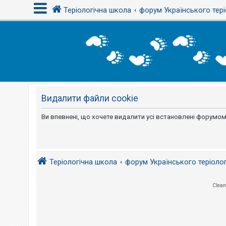
Теріологічна школа
форум Українського тері
В
х
і
д
Видалити файли cookie
Р
е
є
Ви впевнені, що хочете видалити усі встановлені форумом
с
т
р
а
ц
і
Теріологічна школа
форум Українського теріоло
я
Clean
Т
е
м
и
б