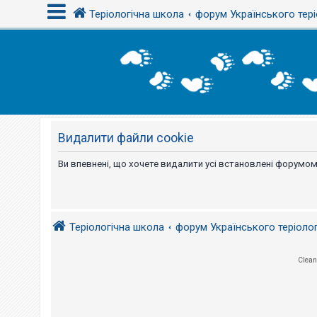
Теріологічна школа
форум Українського тері
В
х
і
д
Видалити файли cookie
Р
е
є
Ви впевнені, що хочете видалити усі встановлені форумом
с
т
р
а
ц
і
Теріологічна школа
форум Українського теріоло
я
Clean
Т
е
м
и
б