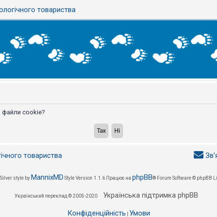
ологічного товариства
 файли cookie?
гічного товариства
Зв'
MannixMD
phpBB
Silver style by
Style Version 1.1.6
Працює на
® Forum Software © phpBB L
Українська підтримка phpBB
Український переклад © 2005-2020
Конфіденційність
Умови
|