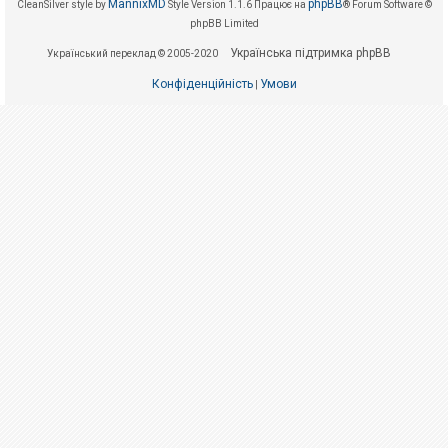
е
MannixMD
phpBB
CleanSilver style by
Style Version 1.1.6
Працює на
® Forum Software ©
з
phpBB Limited
в
і
Українська підтримка phpBB
Український переклад © 2005-2020
д
п
Конфіденційність
Умови
о
|
в
і
д
е
й
А
к
т
и
в
н
і
т
е
м
и
П
о
ш
у