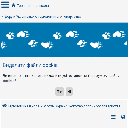
Теріологічна школа
форум Українського теріологічного товариства
В
х
і
д
Р
е
Видалити файли cookie
є
с
т
Ви впевнені, що хочете видалити усі встановлені форумом файли
р
а
cookie?
ц
і
я
Теріологічна школа
форум Українського теріологічного товариства
Т
е
м
и
б