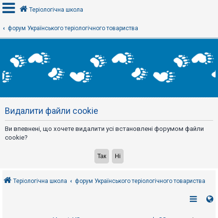
Теріологічна школа
форум Українського теріологічного товариства
В
х
і
д
Р
е
Видалити файли cookie
є
с
т
Ви впевнені, що хочете видалити усі встановлені форумом файли
р
а
cookie?
ц
і
я
Теріологічна школа
форум Українського теріологічного товариства
Т
е
м
и
б