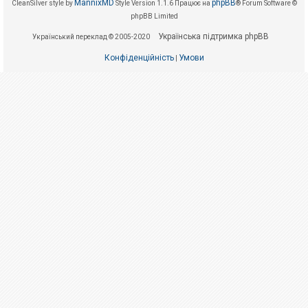
е
MannixMD
phpBB
CleanSilver style by
Style Version 1.1.6
Працює на
® Forum Software ©
з
phpBB Limited
в
і
Українська підтримка phpBB
Український переклад © 2005-2020
д
п
Конфіденційність
Умови
о
|
в
і
д
е
й
А
к
т
и
в
н
і
т
е
м
и
П
о
ш
у