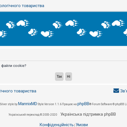
ологічного товариства
 файли cookie?
гічного товариства
Зв'
MannixMD
phpBB
Silver style by
Style Version 1.1.6
Працює на
® Forum Software © phpBB L
Українська підтримка phpBB
Український переклад © 2005-2020
Конфіденційність
Умови
|