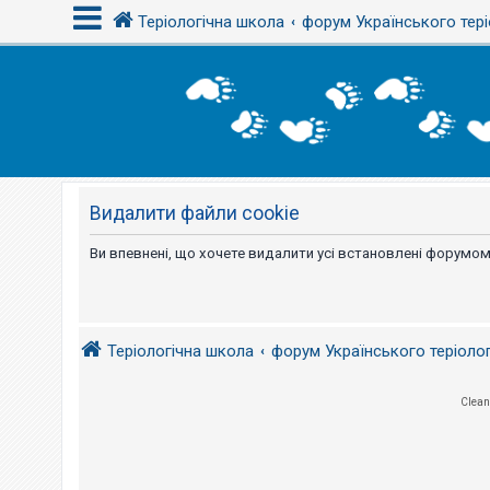
Теріологічна школа
форум Українського тері
В
х
і
д
Видалити файли cookie
Р
е
є
Ви впевнені, що хочете видалити усі встановлені форумом
с
т
р
а
ц
і
Теріологічна школа
форум Українського теріоло
я
Clean
Т
е
м
и
б