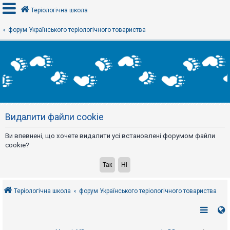
Теріологічна школа
форум Українського теріологічного товариства
В
х
і
д
Р
е
Видалити файли cookie
є
с
т
Ви впевнені, що хочете видалити усі встановлені форумом файли
р
а
cookie?
ц
і
я
Теріологічна школа
форум Українського теріологічного товариства
Т
е
м
и
б