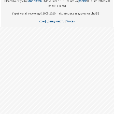
е
MannixMD
phpBB
CleanSilver style by
Style Version 1.1.6
Працює на
® Forum Software ©
з
phpBB Limited
в
і
Українська підтримка phpBB
Український переклад © 2005-2020
д
п
Конфіденційність
Умови
о
|
в
і
д
е
й
А
к
т
и
в
н
і
т
е
м
и
П
о
ш
у