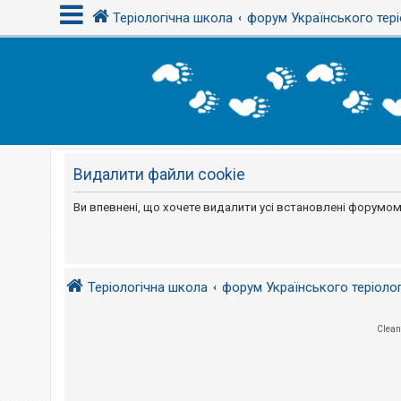
Теріологічна школа
форум Українського тері
В
х
і
д
Видалити файли cookie
Р
е
є
Ви впевнені, що хочете видалити усі встановлені форумом
с
т
р
а
ц
і
Теріологічна школа
форум Українського теріоло
я
Clean
Т
е
м
и
б