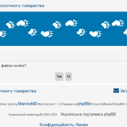
ологічного товариства
 файли cookie?
гічного товариства
Зв'
MannixMD
phpBB
Silver style by
Style Version 1.1.6
Працює на
® Forum Software © phpBB L
Українська підтримка phpBB
Український переклад © 2005-2020
Конфіденційність
Умови
|