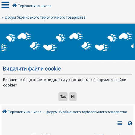
Теріологічна школа
форум Українського теріологічного товариства
В
х
і
д
Р
е
Видалити файли cookie
є
с
т
Ви впевнені, що хочете видалити усі встановлені форумом файли
р
а
cookie?
ц
і
я
Теріологічна школа
форум Українського теріологічного товариства
Т
е
м
и
б