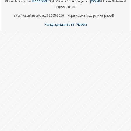
е
MannixMD
phpBB
CleanSilver style by
Style Version 1.1.6
Працює на
® Forum Software ©
з
phpBB Limited
в
і
Українська підтримка phpBB
Український переклад © 2005-2020
д
п
Конфіденційність
Умови
о
|
в
і
д
е
й
А
к
т
и
в
н
і
т
е
м
и
П
о
ш
у