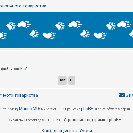
ологічного товариства
 файли cookie?
гічного товариства
Зв'
MannixMD
phpBB
Silver style by
Style Version 1.1.6
Працює на
® Forum Software © phpBB L
Українська підтримка phpBB
Український переклад © 2005-2020
Конфіденційність
Умови
|