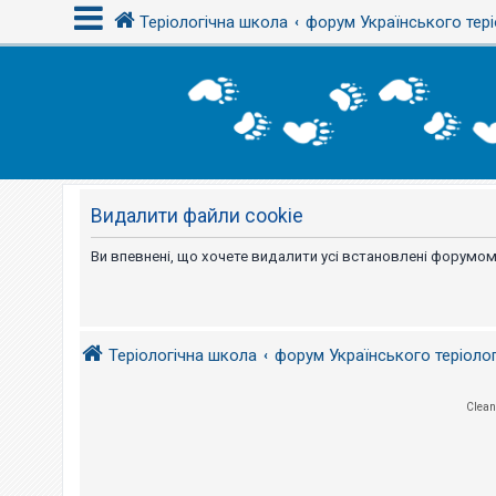
Теріологічна школа
форум Українського тері
В
х
і
д
Видалити файли cookie
Р
е
є
Ви впевнені, що хочете видалити усі встановлені форумом
с
т
р
а
ц
і
Теріологічна школа
форум Українського теріоло
я
Clean
Т
е
м
и
б