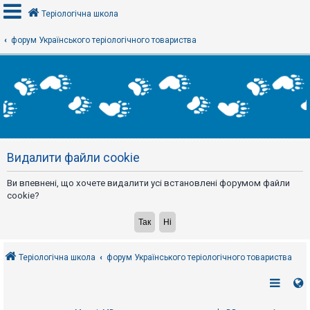
Теріологічна школа
форум Українського теріологічного товариства
В
х
і
д
Р
е
Видалити файли cookie
є
с
т
Ви впевнені, що хочете видалити усі встановлені форумом файли
р
а
cookie?
ц
і
я
Теріологічна школа
форум Українського теріологічного товариства
Т
е
м
и
б