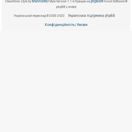
е
MannixMD
phpBB
CleanSilver style by
Style Version 1.1.6
Працює на
® Forum Software ©
з
phpBB Limited
в
і
Українська підтримка phpBB
Український переклад © 2005-2020
д
п
Конфіденційність
Умови
о
|
в
і
д
е
й
А
к
т
и
в
н
і
т
е
м
и
П
о
ш
у