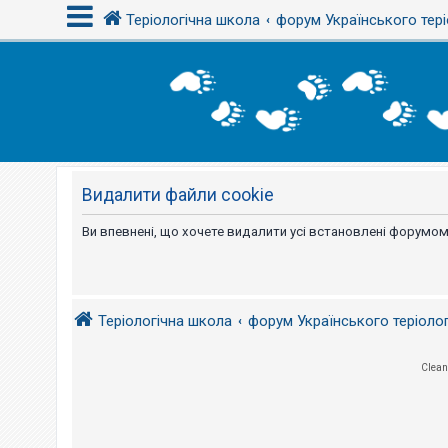
Теріологічна школа
форум Українського тері
В
х
і
д
Видалити файли cookie
Р
е
є
Ви впевнені, що хочете видалити усі встановлені форумом
с
т
р
а
ц
і
Теріологічна школа
форум Українського теріоло
я
Clean
Т
е
м
и
б