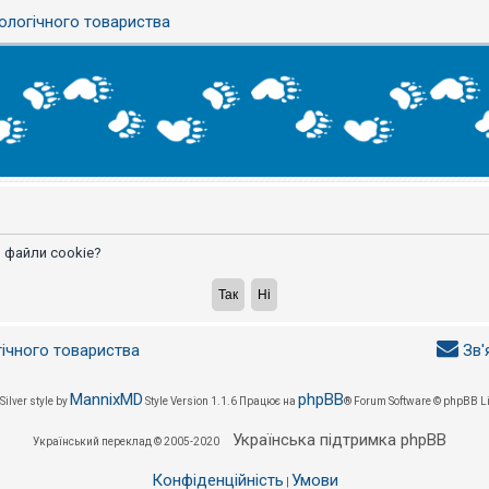
ологічного товариства
 файли cookie?
гічного товариства
Зв'
MannixMD
phpBB
Silver style by
Style Version 1.1.6
Працює на
® Forum Software © phpBB L
Українська підтримка phpBB
Український переклад © 2005-2020
Конфіденційність
Умови
|