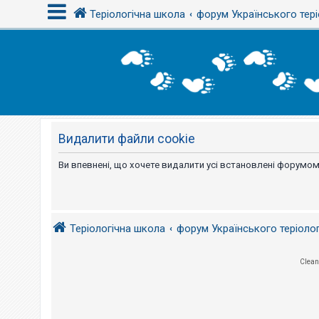
Теріологічна школа
форум Українського тері
В
х
і
д
Видалити файли cookie
Р
е
є
Ви впевнені, що хочете видалити усі встановлені форумом
с
т
р
а
ц
і
Теріологічна школа
форум Українського теріоло
я
Clean
Т
е
м
и
б