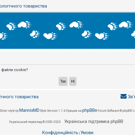
ологічного товариства
 файли cookie?
гічного товариства
Зв'
MannixMD
phpBB
Silver style by
Style Version 1.1.6
Працює на
® Forum Software © phpBB L
Українська підтримка phpBB
Український переклад © 2005-2020
Конфіденційність
Умови
|