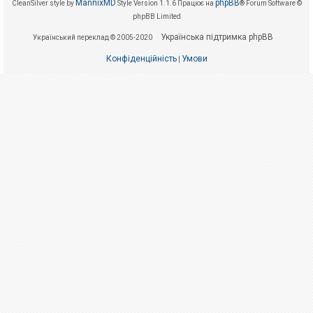
е
MannixMD
phpBB
CleanSilver style by
Style Version 1.1.6
Працює на
® Forum Software ©
з
phpBB Limited
в
і
Українська підтримка phpBB
Український переклад © 2005-2020
д
п
Конфіденційність
Умови
о
|
в
і
д
е
й
А
к
т
и
в
н
і
т
е
м
и
П
о
ш
у