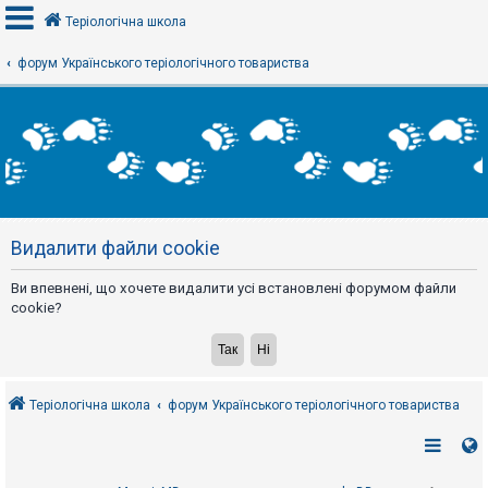
Теріологічна школа
форум Українського теріологічного товариства
В
х
і
д
Р
е
Видалити файли cookie
є
с
т
Ви впевнені, що хочете видалити усі встановлені форумом файли
р
а
cookie?
ц
і
я
Теріологічна школа
форум Українського теріологічного товариства
Т
е
м
и
б