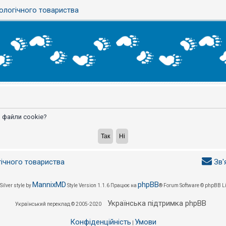
ологічного товариства
 файли cookie?
гічного товариства
Зв'
MannixMD
phpBB
Silver style by
Style Version 1.1.6
Працює на
® Forum Software © phpBB L
Українська підтримка phpBB
Український переклад © 2005-2020
Конфіденційність
Умови
|