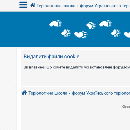
Теріологічна школа
форум Українського тері
В
х
і
д
Видалити файли cookie
Р
е
є
Ви впевнені, що хочете видалити усі встановлені форумом
с
т
р
а
ц
і
Теріологічна школа
форум Українського теріоло
я
Clean
Т
е
м
и
б