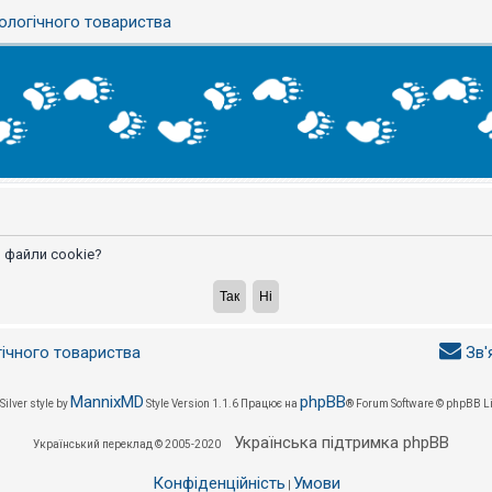
ологічного товариства
 файли cookie?
гічного товариства
Зв'
MannixMD
phpBB
Silver style by
Style Version 1.1.6
Працює на
® Forum Software © phpBB L
Українська підтримка phpBB
Український переклад © 2005-2020
Конфіденційність
Умови
|