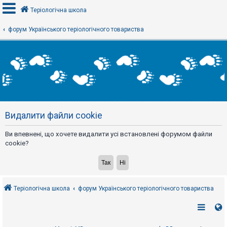
Теріологічна школа
форум Українського теріологічного товариства
В
х
і
д
Р
е
Видалити файли cookie
є
с
т
Ви впевнені, що хочете видалити усі встановлені форумом файли
р
а
cookie?
ц
і
я
Теріологічна школа
форум Українського теріологічного товариства
Т
е
м
и
б