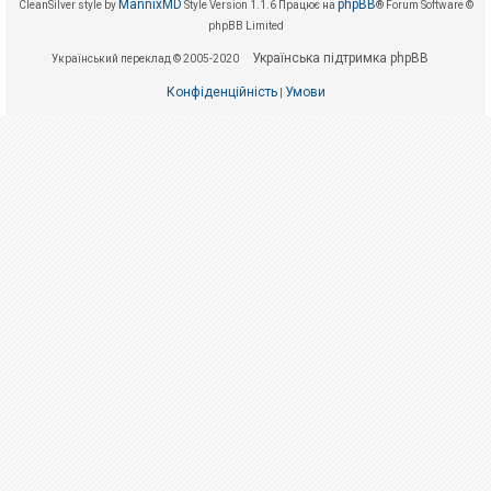
е
MannixMD
phpBB
CleanSilver style by
Style Version 1.1.6
Працює на
® Forum Software ©
з
phpBB Limited
в
і
Українська підтримка phpBB
Український переклад © 2005-2020
д
п
Конфіденційність
Умови
о
|
в
і
д
е
й
А
к
т
и
в
н
і
т
е
м
и
П
о
ш
у