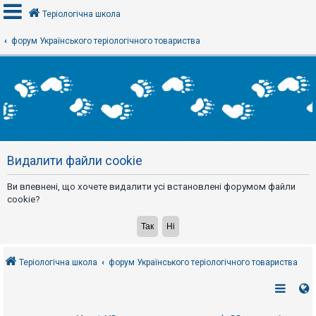
Теріологічна школа
форум Українського теріологічного товариства
В
х
і
д
Р
е
Видалити файли cookie
є
с
т
Ви впевнені, що хочете видалити усі встановлені форумом файли
р
а
cookie?
ц
і
я
Теріологічна школа
форум Українського теріологічного товариства
Т
е
м
и
б