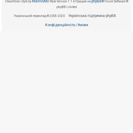
е
MannixMD
phpBB
CleanSilver style by
Style Version 1.1.6
Працює на
® Forum Software ©
з
phpBB Limited
в
і
Українська підтримка phpBB
Український переклад © 2005-2020
д
п
Конфіденційність
Умови
о
|
в
і
д
е
й
А
к
т
и
в
н
і
т
е
м
и
П
о
ш
у