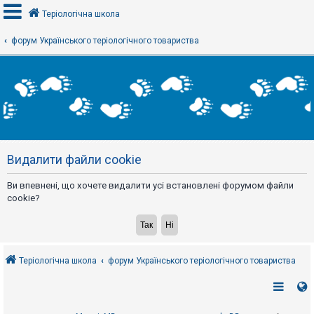
Теріологічна школа
форум Українського теріологічного товариства
В
х
і
д
Р
е
Видалити файли cookie
є
с
т
Ви впевнені, що хочете видалити усі встановлені форумом файли
р
а
cookie?
ц
і
я
Теріологічна школа
форум Українського теріологічного товариства
Т
е
м
и
б