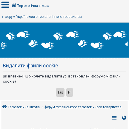
Теріологічна школа
форум Українського теріологічного товариства
В
х
і
д
Р
е
Видалити файли cookie
є
с
т
Ви впевнені, що хочете видалити усі встановлені форумом файли
р
а
cookie?
ц
і
я
Теріологічна школа
форум Українського теріологічного товариства
Т
е
м
и
б