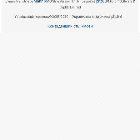
е
MannixMD
phpBB
CleanSilver style by
Style Version 1.1.6
Працює на
® Forum Software ©
з
phpBB Limited
в
і
Українська підтримка phpBB
Український переклад © 2005-2020
д
п
Конфіденційність
Умови
о
|
в
і
д
е
й
А
к
т
и
в
н
і
т
е
м
и
П
о
ш
у