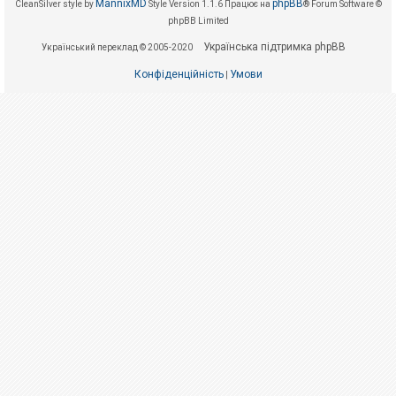
е
MannixMD
phpBB
CleanSilver style by
Style Version 1.1.6
Працює на
® Forum Software ©
з
phpBB Limited
в
і
Українська підтримка phpBB
Український переклад © 2005-2020
д
п
Конфіденційність
Умови
о
|
в
і
д
е
й
А
к
т
и
в
н
і
т
е
м
и
П
о
ш
у