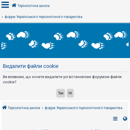
Теріологічна школа
форум Українського теріологічного товариства
В
х
і
д
Р
е
Видалити файли cookie
є
с
т
Ви впевнені, що хочете видалити усі встановлені форумом файли
р
а
cookie?
ц
і
я
Теріологічна школа
форум Українського теріологічного товариства
Т
е
м
и
б