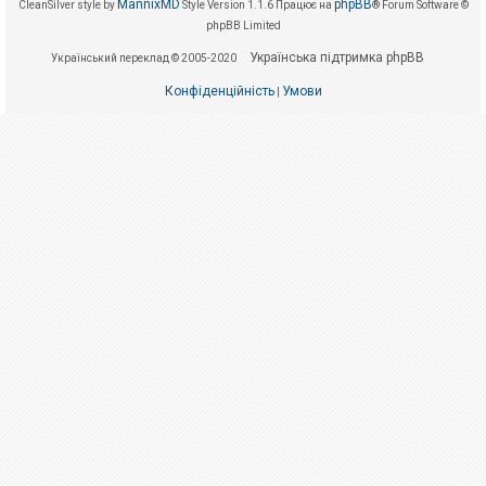
е
MannixMD
phpBB
CleanSilver style by
Style Version 1.1.6
Працює на
® Forum Software ©
з
phpBB Limited
в
і
Українська підтримка phpBB
Український переклад © 2005-2020
д
п
Конфіденційність
Умови
о
|
в
і
д
е
й
А
к
т
и
в
н
і
т
е
м
и
П
о
ш
у