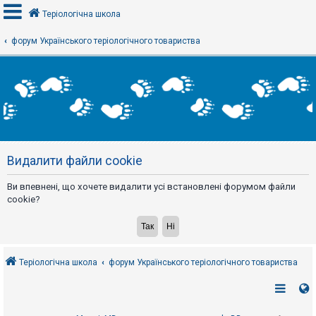
Теріологічна школа
форум Українського теріологічного товариства
В
х
і
д
Р
е
Видалити файли cookie
є
с
т
Ви впевнені, що хочете видалити усі встановлені форумом файли
р
а
cookie?
ц
і
я
Теріологічна школа
форум Українського теріологічного товариства
Т
е
м
и
б