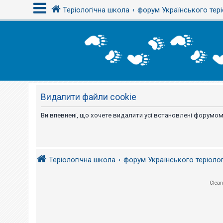
Теріологічна школа
форум Українського тері
В
х
і
д
Видалити файли cookie
Р
е
є
Ви впевнені, що хочете видалити усі встановлені форумом
с
т
р
а
ц
і
Теріологічна школа
форум Українського теріоло
я
Clean
Т
е
м
и
б