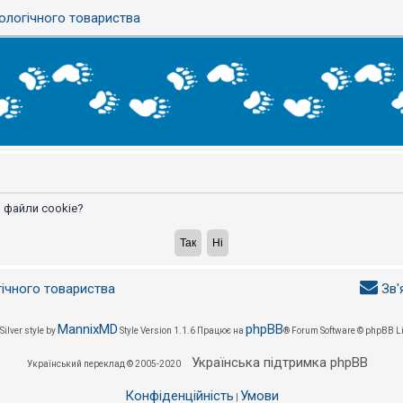
ологічного товариства
 файли cookie?
гічного товариства
Зв'
MannixMD
phpBB
Silver style by
Style Version 1.1.6
Працює на
® Forum Software © phpBB L
Українська підтримка phpBB
Український переклад © 2005-2020
Конфіденційність
Умови
|