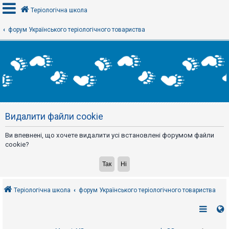
Теріологічна школа
форум Українського теріологічного товариства
В
х
і
д
Р
е
Видалити файли cookie
є
с
т
Ви впевнені, що хочете видалити усі встановлені форумом файли
р
а
cookie?
ц
і
я
Теріологічна школа
форум Українського теріологічного товариства
Т
е
м
и
б