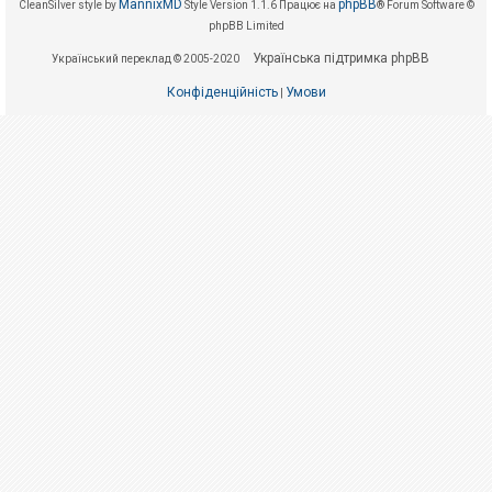
е
MannixMD
phpBB
CleanSilver style by
Style Version 1.1.6
Працює на
® Forum Software ©
з
phpBB Limited
в
і
Українська підтримка phpBB
Український переклад © 2005-2020
д
п
Конфіденційність
Умови
о
|
в
і
д
е
й
А
к
т
и
в
н
і
т
е
м
и
П
о
ш
у