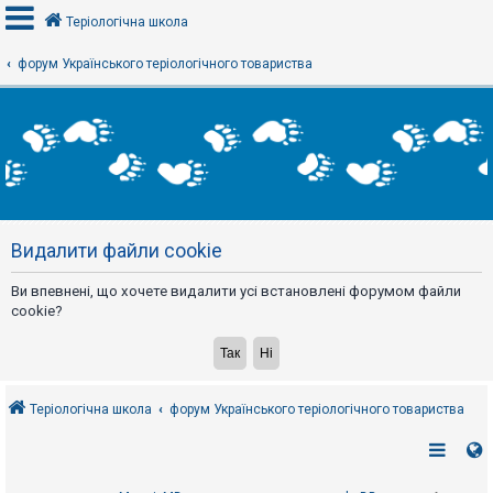
Теріологічна школа
форум Українського теріологічного товариства
В
х
і
д
Р
е
Видалити файли cookie
є
с
т
Ви впевнені, що хочете видалити усі встановлені форумом файли
р
а
cookie?
ц
і
я
Теріологічна школа
форум Українського теріологічного товариства
Т
е
м
и
б