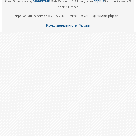
е
MannixMD
phpBB
CleanSilver style by
Style Version 1.1.6
Працює на
® Forum Software ©
з
phpBB Limited
в
і
Українська підтримка phpBB
Український переклад © 2005-2020
д
п
Конфіденційність
Умови
о
|
в
і
д
е
й
А
к
т
и
в
н
і
т
е
м
и
П
о
ш
у