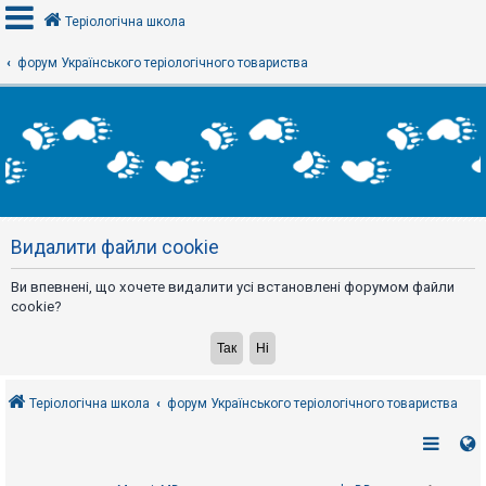
Теріологічна школа
форум Українського теріологічного товариства
В
х
і
д
Р
е
Видалити файли cookie
є
с
т
Ви впевнені, що хочете видалити усі встановлені форумом файли
р
а
cookie?
ц
і
я
Теріологічна школа
форум Українського теріологічного товариства
Т
е
м
и
б