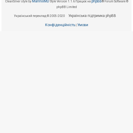
е
MannixMD
phpBB
CleanSilver style by
Style Version 1.1.6
Працює на
® Forum Software ©
з
phpBB Limited
в
і
Українська підтримка phpBB
Український переклад © 2005-2020
д
п
Конфіденційність
Умови
о
|
в
і
д
е
й
А
к
т
и
в
н
і
т
е
м
и
П
о
ш
у