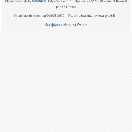
е
MannixMD
phpBB
CleanSilver style by
Style Version 1.1.6
Працює на
® Forum Software ©
з
phpBB Limited
в
і
Українська підтримка phpBB
Український переклад © 2005-2020
д
п
Конфіденційність
Умови
о
|
в
і
д
е
й
А
к
т
и
в
н
і
т
е
м
и
П
о
ш
у