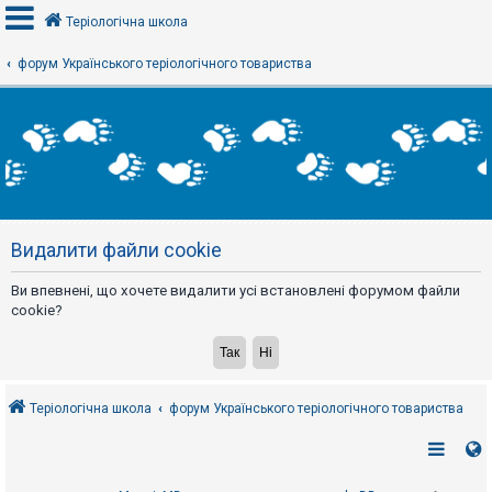
Теріологічна школа
форум Українського теріологічного товариства
В
х
і
д
Р
е
Видалити файли cookie
є
с
т
Ви впевнені, що хочете видалити усі встановлені форумом файли
р
а
cookie?
ц
і
я
Теріологічна школа
форум Українського теріологічного товариства
Т
е
м
и
б