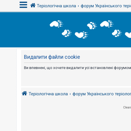
Теріологічна школа
форум Українського тері
В
х
і
д
Видалити файли cookie
Р
е
є
Ви впевнені, що хочете видалити усі встановлені форумом
с
т
р
а
ц
і
Теріологічна школа
форум Українського теріоло
я
Clean
Т
е
м
и
б