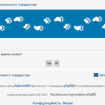
ологічного товариства
 файли cookie?
гічного товариства
Зв'
MannixMD
phpBB
Silver style by
Style Version 1.1.6
Працює на
® Forum Software © phpBB L
Українська підтримка phpBB
Український переклад © 2005-2020
Конфіденційність
Умови
|