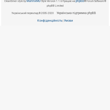
е
MannixMD
phpBB
CleanSilver style by
Style Version 1.1.6
Працює на
® Forum Software ©
з
phpBB Limited
в
і
Українська підтримка phpBB
Український переклад © 2005-2020
д
п
Конфіденційність
Умови
о
|
в
і
д
е
й
А
к
т
и
в
н
і
т
е
м
и
П
о
ш
у