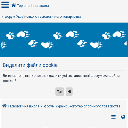
Теріологічна школа
форум Українського теріологічного товариства
В
х
і
д
Р
е
Видалити файли cookie
є
с
т
Ви впевнені, що хочете видалити усі встановлені форумом файли
р
а
cookie?
ц
і
я
Теріологічна школа
форум Українського теріологічного товариства
Т
е
м
и
б