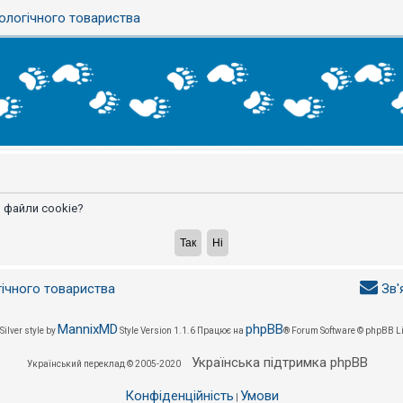
ологічного товариства
 файли cookie?
гічного товариства
Зв'
MannixMD
phpBB
Silver style by
Style Version 1.1.6
Працює на
® Forum Software © phpBB L
Українська підтримка phpBB
Український переклад © 2005-2020
Конфіденційність
Умови
|