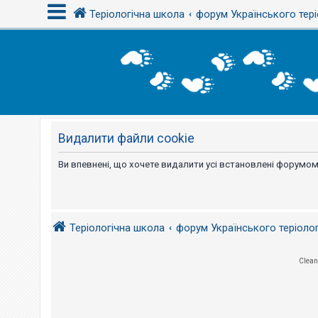
Теріологічна школа
форум Українського тері
В
х
і
д
Видалити файли cookie
Р
е
є
Ви впевнені, що хочете видалити усі встановлені форумом
с
т
р
а
ц
і
Теріологічна школа
форум Українського теріоло
я
Clean
Т
е
м
и
б