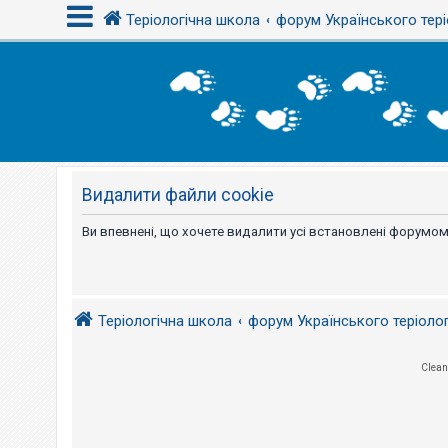
Теріологічна школа
форум Українського тері
В
х
і
д
Видалити файли cookie
Р
е
є
Ви впевнені, що хочете видалити усі встановлені форумом
с
т
р
а
ц
і
Теріологічна школа
форум Українського теріоло
я
Clean
Т
е
м
и
б