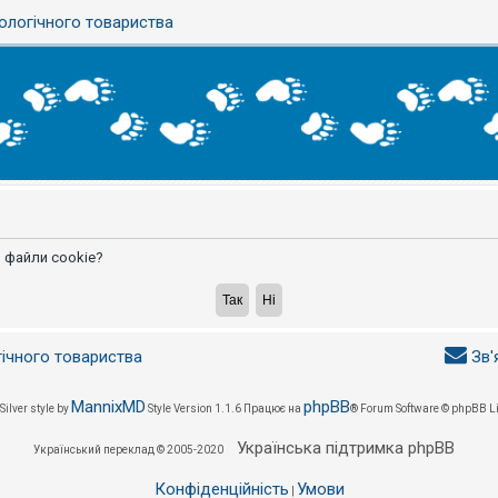
ологічного товариства
 файли cookie?
гічного товариства
Зв'
MannixMD
phpBB
Silver style by
Style Version 1.1.6
Працює на
® Forum Software © phpBB L
Українська підтримка phpBB
Український переклад © 2005-2020
Конфіденційність
Умови
|